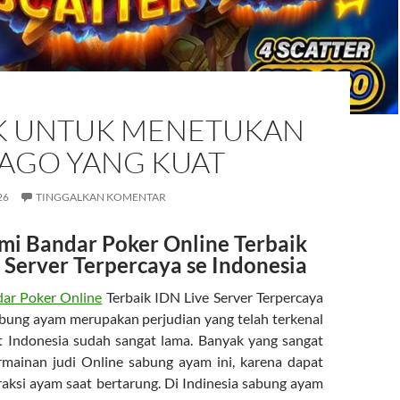
K UNTUK MENETUKAN
JAGO YANG KUAT
26
TINGGALKAN KOMENTAR
mi Bandar Poker Online Terbaik
 Server Terpercaya se Indonesia
ar Poker Online
Terbaik IDN Live Server Terpercaya
abung ayam merupakan perjudian yang telah terkenal
t Indonesia sudah sangat lama. Banyak yang sangat
mainan judi Online sabung ayam ini, karena dapat
aksi ayam saat bertarung. Di Indinesia sabung ayam