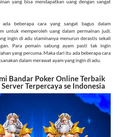
ainan yang bisa mendapatkan uang dengan sangat
u ada beberapa cara yang sangat bagus dalam
am untuk memperoleh uang dalam permainan judi.
ng ingin di adu staminanya menurun derastis sekali
ngan. Para pemain sabung ayam pasti tak ingin
ahan yang percuma. Maka dari itu ada beberapa cara
aksanakan dalam merawat ayam yang ingin di adu.
mi Bandar Poker Online Terbaik
 Server Terpercaya se Indonesia