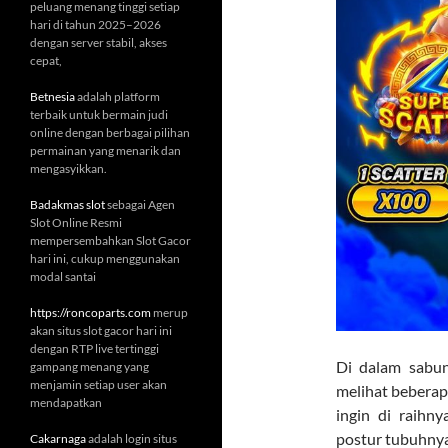
peluang menang tinggi setiap
hari di tahun 2025–2026
dengan server stabil, akses
cepat,
Betnesia
adalah platform
terbaik untuk bermain judi
online dengan berbagai pilihan
permainan yang menarik dan
mengasyikkan.
Badakmas slot
sebagai Agen
Slot Online Resmi
mempersembahkan Slot Gacor
hari ini, cukup menggunakan
modal santai
https://roncoparts.com
merup
akan situs slot gacor hari ini
dengan RTP live tertinggi
Di dalam sabun
gampang menang yang
menjamin setiap user akan
melihat bebera
mendapatkan
ingin di raihn
postur tubuhnya
Cakarnaga
adalah login situs