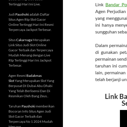
Link
Bandar Po
Tertinggi Hari Ini Live.
Agen Perjudian
Judi
Paushoki
adalah Daftar
yang menggunak
Situs Agen Rtp Slot Gacor
ini hanya meny
Online Tertinggi Hari Ini Resmi
Terpercaya Jackpot Terbesar.
sungguhan sebaga
Situs
Cakarnaga
Merupakan
Dalam permainan
Link Situs Judi Slot Online
Gacor Terbaik dan Terpercaya
di gunakan pet
Mudah Menang dengan Live
permainan sendi
Rtp Tertinggi Hari Ini Jackpot
taruhan ini cum
Terbesar.
lain, permainan
Agen Resmi
Badakmas
telah berjanji 
Slot
Yang Merupakan Slot Yang
Berpusat DI Dubai Abu Dhabi
Yang Telah Berlisensi Dan Di
Link B
Resmikan Oleh Bang Zeus..
S
Taruhan
Paushoki
memberikan
Bocoran Info Situs Agen Judi
Slot Gacor Terbaik dan
Terpercaya No 1 2024 Mudah
Menang.