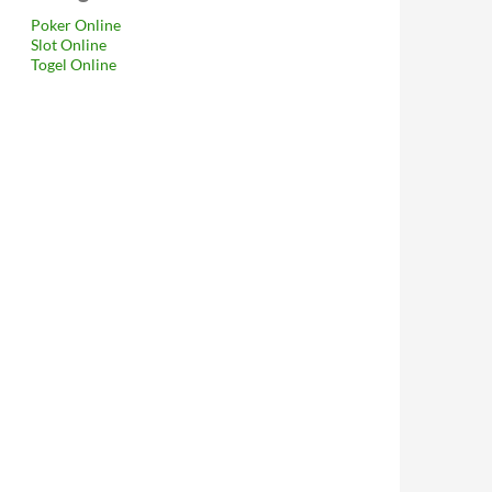
Poker Online
Slot Online
Togel Online