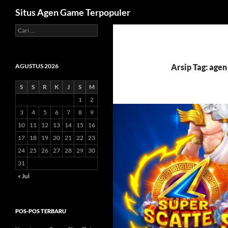
Cari
Situs Agen Game Terpopuler
C
Langsung
a
ke
r
isi
i
u
AGUSTUS 2026
Arsip Tag: agen
n
t
S
S
R
K
J
S
M
u
1
2
k
:
3
4
5
6
7
8
9
10
11
12
13
14
15
16
17
18
19
20
21
22
23
24
25
26
27
28
29
30
31
« Jul
POS-POS TERBARU