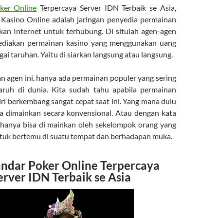
ker Online
Terpercaya Server IDN Terbaik se Asia,
 Kasino Online adalah jaringan penyedia permainan
an Internet untuk terhubung. Di situlah agen-agen
ediakan permainan kasino yang menggunakan uang
i taruhan. Yaitu di siarkan langsung atau langsung.
 agen ini, hanya ada permainan populer yang sering
aruh di dunia. Kita sudah tahu apabila permainan
ri berkembang sangat cepat saat ini. Yang mana dulu
a dimainkan secara konvensional. Atau dengan kata
 hanya bisa di mainkan oleh sekelompok orang yang
untuk bertemu di suatu tempat dan berhadapan muka.
andar Poker Online Terpercaya
erver IDN Terbaik se Asia