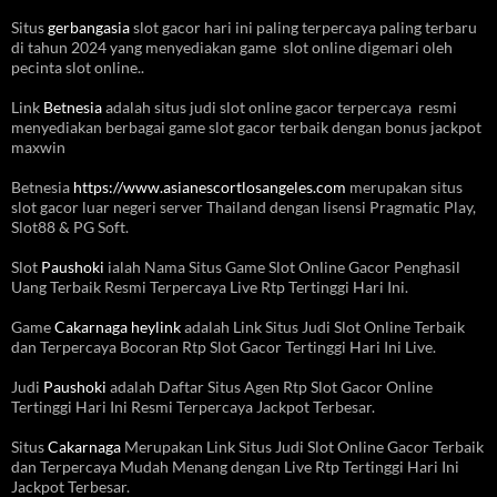
Situs
gerbangasia
slot gacor hari ini paling terpercaya paling terbaru
di tahun 2024 yang menyediakan game slot online digemari oleh
pecinta slot online..
Link
Betnesia
adalah situs judi slot online gacor terpercaya resmi
menyediakan berbagai game slot gacor terbaik dengan bonus jackpot
maxwin
Betnesia
https://www.asianescortlosangeles.com
merupakan situs
slot gacor luar negeri server Thailand dengan lisensi Pragmatic Play,
Slot88 & PG Soft.
Slot
Paushoki
ialah Nama Situs Game Slot Online Gacor Penghasil
Uang Terbaik Resmi Terpercaya Live Rtp Tertinggi Hari Ini.
Game
Cakarnaga heylink
adalah Link Situs Judi Slot Online Terbaik
dan Terpercaya Bocoran Rtp Slot Gacor Tertinggi Hari Ini Live.
Judi
Paushoki
adalah Daftar Situs Agen Rtp Slot Gacor Online
Tertinggi Hari Ini Resmi Terpercaya Jackpot Terbesar.
Situs
Cakarnaga
Merupakan Link Situs Judi Slot Online Gacor Terbaik
dan Terpercaya Mudah Menang dengan Live Rtp Tertinggi Hari Ini
Jackpot Terbesar.