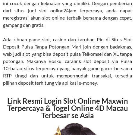
ini cocok dengan kekuatan yang dimiliki. Dengan pemberian
dari situs judi slot online24jam terpercaya, anda dapat
meregistrasi akun slot online terbaik bersama dengan cepat,
gampang dan gratis.
Ada ribuan game slot, casino dan taruhan Pin di Situs Slot
Deposit Pulsa Tanpa Potongan Mari join dengan badakmas,
web judi slot yang bisa deposit pulsa Telkomsel dan XL tanpa
potongan. Makanya Bosku, caralink slot deposit via Pulsa
10rbatau situs terpercaya yang banyak game gacor bersama
RTP tinggi dan untuk mempermudah transaksi, tersedia
pilihan deposit terhitung via aplikasi e-money.
Link Resmi Login Slot Online Maxwin
Terpercaya & Togel Online 4D Macau
Terbesar se Asia