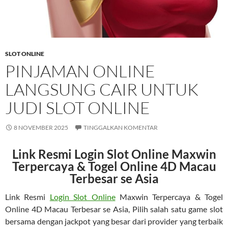
SLOT ONLINE
PINJAMAN ONLINE
LANGSUNG CAIR UNTUK
JUDI SLOT ONLINE
8 NOVEMBER 2025
TINGGALKAN KOMENTAR
Link Resmi Login Slot Online Maxwin
Terpercaya & Togel Online 4D Macau
Terbesar se Asia
Link Resmi
Login Slot Online
Maxwin Terpercaya & Togel
Online 4D Macau Terbesar se Asia, Pilih salah satu game slot
bersama dengan jackpot yang besar dari provider yang terbaik