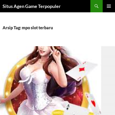
Langsung
Cari
Situs Agen Game Terpopuler
ke
MENU
isi
UTAMA
Arsip Tag: mpo slot terbaru