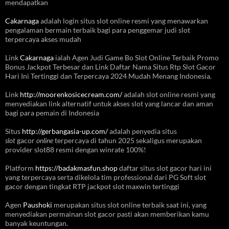
mendapatkan
Cakarnaga
adalah login situs slot online resmi yang menawarkan
pengalaman bermain terbaik bagi para penggemar judi slot
terpercaya akses mudah
Link
Cakarnaga
ialah Agen Judi Game Bo Slot Online Terbaik Promo
Bonus Jackpot Terbesar dan Link Daftar Nama Situs Rtp Slot Gacor
Hari Ini Tertinggi dan Terpercaya 2024 Mudah Menang Indonesia.
Link
http://moorenkosicecream.com/
adalah slot online resmi yang
menyediakan link alternatif untuk akses slot yang lancar dan aman
bagi para pemain di Indonesia
Situs
http://gerbangasia-up.com/
adalah penyedia situs
slot
gacor
online
terpercaya di tahun 2025 sekaligus merupakan
provider slot88 resmi dengan winrate 100%!
Platform
https://badakmasfun.shop
daftar situs slot gacor hari ini
yang terpercaya serta dikelola tim professional dari PG Soft slot
gacor dengan tingkat RTP jackpot slot maxwin tertinggi
Agen
Paushoki
merupakan situs slot online terbaik saat ini, yang
menyediakan permainan slot gacor pasti akan memberikan kamu
banyak keuntungan.