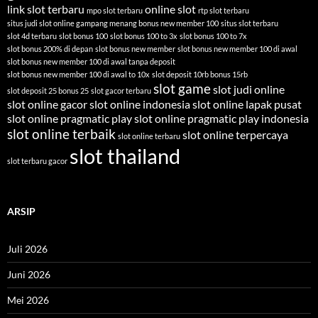
link slot terbaru
online slot
mpo slot terbaru
rtp slot terbaru
situs judi slot online gampang menang bonus new member 100
situs slot terbaru
slot 4d terbaru
slot bonus 100
slot bonus 100 to 3x
slot bonus 100 to 7x
slot bonus 200% di depan
slot bonus new member
slot bonus new member 100 di awal
slot bonus new member 100 di awal tanpa deposit
slot bonus new member 100 di awal to 10x
slot deposit 10rb bonus 15rb
slot game
slot judi online
slot deposit 25 bonus 25
slot gacor terbaru
slot online gacor
slot online indonesia
slot online lapak pusat
slot online pragmatic play
slot online pragmatic play indonesia
slot online terbaik
slot online terpercaya
slot online terbaru
slot thailand
slot terbaru gacor
ARSIP
Juli 2026
Juni 2026
Mei 2026