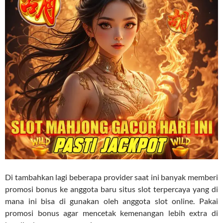
Di tambahkan lagi beberapa provider saat ini banyak memberi
promosi bonus ke anggota baru situs slot terpercaya yang di
mana ini bisa di gunakan oleh anggota slot online. Pakai
promosi bonus agar mencetak kemenangan lebih extra di