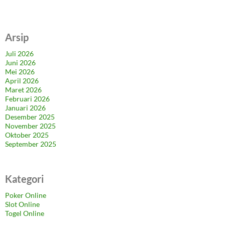
Arsip
Juli 2026
Juni 2026
Mei 2026
April 2026
Maret 2026
Februari 2026
Januari 2026
Desember 2025
November 2025
Oktober 2025
September 2025
Kategori
Poker Online
Slot Online
Togel Online