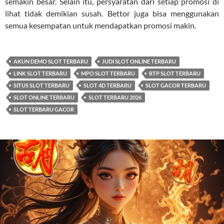
semakin besar. Selain itu, persyaratan dari setiap promosi di
lihat tidak demikian susah. Bettor juga bisa menggunakan
semua kesempatan untuk mendapatkan promosi makin.
AKUN DEMO SLOT TERBARU
JUDI SLOT ONLINE TERBARU
LINK SLOT TERBARU
MPO SLOT TERBARU
RTP SLOT TERBARU
SITUS SLOT TERBARU
SLOT 4D TERBARU
SLOT GACOR TERBARU
SLOT ONLINE TERBARU
SLOT TERBARU 2026
SLOT TERBARU GACOR