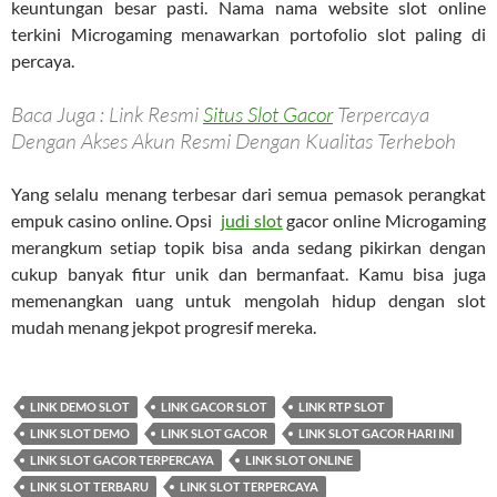
keuntungan besar pasti. Nama nama website slot online
terkini Microgaming menawarkan portofolio slot paling di
percaya.
Baca Juga : Link Resmi
Situs Slot Gacor
Terpercaya
Dengan Akses Akun Resmi Dengan Kualitas Terheboh
Yang selalu menang terbesar dari semua pemasok perangkat
empuk casino online. Opsi
judi slot
gacor online Microgaming
merangkum setiap topik bisa anda sedang pikirkan dengan
cukup banyak fitur unik dan bermanfaat. Kamu bisa juga
memenangkan uang untuk mengolah hidup dengan slot
mudah menang jekpot progresif mereka.
LINK DEMO SLOT
LINK GACOR SLOT
LINK RTP SLOT
LINK SLOT DEMO
LINK SLOT GACOR
LINK SLOT GACOR HARI INI
LINK SLOT GACOR TERPERCAYA
LINK SLOT ONLINE
LINK SLOT TERBARU
LINK SLOT TERPERCAYA