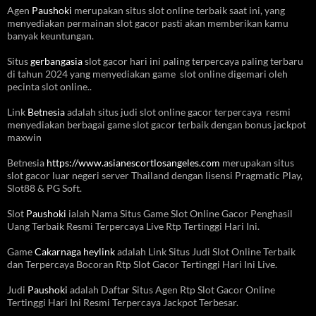
Agen
Paushoki
merupakan situs slot online terbaik saat ini, yang
menyediakan permainan slot gacor pasti akan memberikan kamu
banyak keuntungan.
Situs
gerbangasia
slot gacor hari ini paling terpercaya paling terbaru
di tahun 2024 yang menyediakan game slot online digemari oleh
pecinta slot online..
Link
Betnesia
adalah situs judi slot online gacor terpercaya resmi
menyediakan berbagai game slot gacor terbaik dengan bonus jackpot
maxwin
Betnesia
https://www.asianescortlosangeles.com
merupakan situs
slot gacor luar negeri server Thailand dengan lisensi Pragmatic Play,
Slot88 & PG Soft.
Slot
Paushoki
ialah Nama Situs Game Slot Online Gacor Penghasil
Uang Terbaik Resmi Terpercaya Live Rtp Tertinggi Hari Ini.
Game
Cakarnaga heylink
adalah Link Situs Judi Slot Online Terbaik
dan Terpercaya Bocoran Rtp Slot Gacor Tertinggi Hari Ini Live.
Judi
Paushoki
adalah Daftar Situs Agen Rtp Slot Gacor Online
Tertinggi Hari Ini Resmi Terpercaya Jackpot Terbesar.