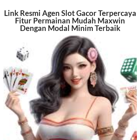
Link Resmi Agen Slot Gacor Terpercaya
Fitur Permainan Mudah Maxwin
Dengan Modal Minim Terbaik