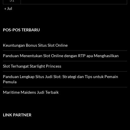
« Jul
POS-POS TERBARU
Keuntungan Bonus Situs Slot Online
Panduan Menentukan Slot Online dengan RTP apa Menghasilkan
Slot Terhangat Starlight Princess
Panduan Lengkap Situs Judi Slot: Strategi dan Tips untuk Pemain
Pemula
Maritime Maidens Judi Terbaik
LINK PARTNER