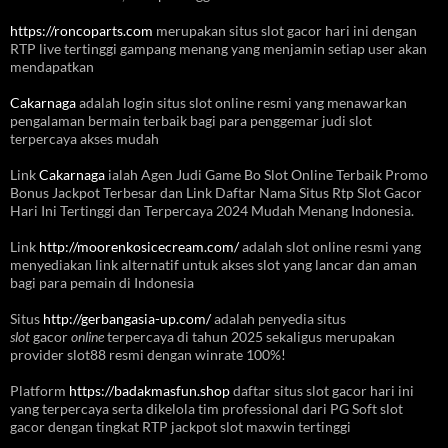
https://roncoparts.com
merupakan situs slot gacor hari ini dengan
RTP live tertinggi gampang menang yang menjamin setiap user akan
mendapatkan
Cakarnaga
adalah login situs slot online resmi yang menawarkan
pengalaman bermain terbaik bagi para penggemar judi slot
terpercaya akses mudah
Link
Cakarnaga
ialah Agen Judi Game Bo Slot Online Terbaik Promo
Bonus Jackpot Terbesar dan Link Daftar Nama Situs Rtp Slot Gacor
Hari Ini Tertinggi dan Terpercaya 2024 Mudah Menang Indonesia.
Link
http://moorenkosicecream.com/
adalah slot online resmi yang
menyediakan link alternatif untuk akses slot yang lancar dan aman
bagi para pemain di Indonesia
Situs
http://gerbangasia-up.com/
adalah penyedia situs
slot
gacor
online
terpercaya di tahun 2025 sekaligus merupakan
provider slot88 resmi dengan winrate 100%!
Platform
https://badakmasfun.shop
daftar situs slot gacor hari ini
yang terpercaya serta dikelola tim professional dari PG Soft slot
gacor dengan tingkat RTP jackpot slot maxwin tertinggi