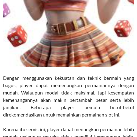
Dengan menggunakan kekuatan dan teknik bermain yang
bagus, player dapat memenangkan permainannya dengan
mudah. Walaupun modal tidak maksimal, tapi kesempatan
kemenangannya akan makin bertambah besar serta lebih
janjikan. Beberapa player pemula betul-betul
direkomendasikan untuk memainkan permainan slot ini.
Karena itu servis ini, player dapat menangkan permainan lebih
mudah walaupun mereka tidak memiliki kemampuan lebih.