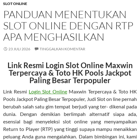
SLOT ONLINE
PANDUAN MENENTUKAN
SLOT ONLINE DENGAN RTP
APA MENGHASILKAN
23 JULI 2026
TINGGALKAN KOMENTAR
Link Resmi Login Slot Online Maxwin
Terpercaya & Toto HK Pools Jackpot
Paling Besar Terpopuler
Link Resmi
Login Slot Online
Maxwin Terpercaya & Toto HK
Pools Jackpot Paling Besar Terpopuler, Judi Slot on line pernah
berubah salah satu gim tempat berjudi yang ter- dikenal pada
dunia. Dengan demikian berlimpah alternatif siapa ada,
esensial bagi menyeleksi slot online yang menyampaikan
Return to Player (RTP) yang tinggi supaya mampu menaikkan
peluang Anda guna mengalahkan. Dalam bimbingan ini, kami