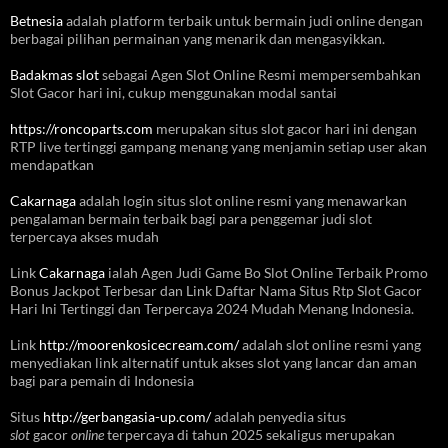
Betnesia
adalah platform terbaik untuk bermain judi online dengan
berbagai pilihan permainan yang menarik dan mengasyikkan.
Badakmas slot
sebagai Agen Slot Online Resmi mempersembahkan
Slot Gacor hari ini, cukup menggunakan modal santai
https://roncoparts.com
merupakan situs slot gacor hari ini dengan
RTP live tertinggi gampang menang yang menjamin setiap user akan
mendapatkan
Cakarnaga
adalah login situs slot online resmi yang menawarkan
pengalaman bermain terbaik bagi para penggemar judi slot
terpercaya akses mudah
Link
Cakarnaga
ialah Agen Judi Game Bo Slot Online Terbaik Promo
Bonus Jackpot Terbesar dan Link Daftar Nama Situs Rtp Slot Gacor
Hari Ini Tertinggi dan Terpercaya 2024 Mudah Menang Indonesia.
Link
http://moorenkosicecream.com/
adalah slot online resmi yang
menyediakan link alternatif untuk akses slot yang lancar dan aman
bagi para pemain di Indonesia
Situs
http://gerbangasia-up.com/
adalah penyedia situs
slot
gacor
online
terpercaya di tahun 2025 sekaligus merupakan