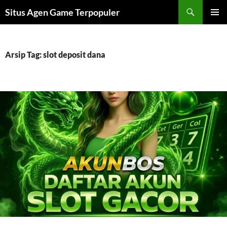
Langsung
Cari
Situs Agen Game Terpopuler
ke
MENU
isi
UTAMA
Arsip Tag: slot deposit dana