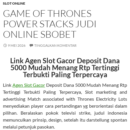
SLOT ONLINE
GAME OF THRONES
POWER STACKS JUDI
ONLINE SBOBET
9 MEI 2026
TINGGALKAN KOMENTAR
Link Agen Slot Gacor Deposit Dana
5000 Mudah Menang Rtp Tertinggi
Terbukti Paling Terpercaya
Link
Agen Slot Gacor
Deposit Dana 5000 Mudah Menang Rtp
Tertinggi Terbukti Paling Terpercaya, Slot marketing and
advertising Match associated with Thrones Electricity Lots
menyediakan player cara pertandingan yg berorientasi dalam
pilihan. Beralaskan pokok televisi strike, judul indonesia
memunculkan prinsip, design, setelah itu darstellung spontan
melalui petunjuk pasokan.