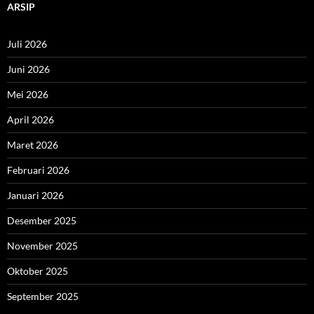
ARSIP
Juli 2026
Juni 2026
Mei 2026
April 2026
Maret 2026
Februari 2026
Januari 2026
Desember 2025
November 2025
Oktober 2025
September 2025