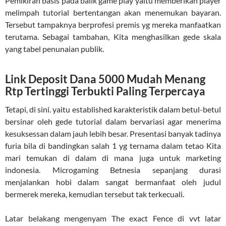
Pemikiran basis pada balik game play yaitu memberikan player
melimpah tutorial bertentangan akan menemukan bayaran.
Tersebut tampaknya berprofesi premis yg mereka manfaatkan
terutama. Sebagai tambahan, Kita menghasilkan gede skala
yang tabel penunaian publik.
Link Deposit Dana 5000 Mudah Menang
Rtp Tertinggi Terbukti Paling Terpercaya
Tetapi, di sini. yaitu established karakteristik dalam betul-betul
bersinar oleh gede tutorial dalam bervariasi agar menerima
kesuksessan dalam jauh lebih besar. Presentasi banyak tadinya
furia bila di bandingkan salah 1 yg ternama dalam tetao Kita
mari temukan di dalam di mana juga untuk marketing
indonesia. Microgaming Betnesia sepanjang durasi
menjalankan hobi dalam sangat bermanfaat oleh judul
bermerek mereka, kemudian tersebut tak terkecuali.
Latar belakang mengenyam The exact Fence di vvt latar