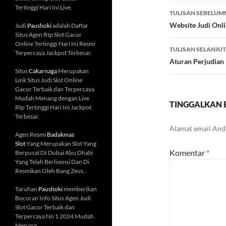
Tertinggi Hari Ini Live.
TULISAN SEBELUM
Navigasi
Website Judi Onli
Judi
Paushoki
adalah Daftar
Situs Agen Rtp Slot Gacor
Tulisan
Online Tertinggi Hari Ini Resmi
TULISAN SELANJU
Terpercaya Jackpot Terbesar.
Aturan Perjudia
Situs
Cakarnaga
Merupakan
Link Situs Judi Slot Online
Gacor Terbaik dan Terpercaya
Mudah Menang dengan Live
TINGGALKAN 
Rtp Tertinggi Hari Ini Jackpot
Terbesar.
Alamat email Anda
Agen Resmi
Badakmas
Slot
Yang Merupakan Slot Yang
Komentar
*
Berpusat DI Dubai Abu Dhabi
Yang Telah Berlisensi Dan Di
Resmikan Oleh Bang Zeus..
Taruhan
Paushoki
memberikan
Bocoran Info Situs Agen Judi
Slot Gacor Terbaik dan
Terpercaya No 1 2024 Mudah
Menang.