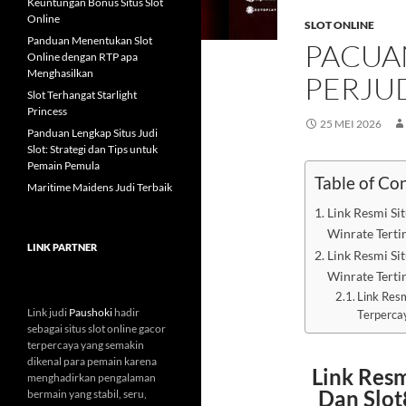
Keuntungan Bonus Situs Slot
Online
SLOT ONLINE
Panduan Menentukan Slot
PACUA
Online dengan RTP apa
Menghasilkan
PERJU
Slot Terhangat Starlight
Princess
25 MEI 2026
Panduan Lengkap Situs Judi
Slot: Strategi dan Tips untuk
Pemain Pemula
Table of Co
Maritime Maidens Judi Terbaik
Link Resmi Si
Winrate Terti
LINK PARTNER
Link Resmi Si
Winrate Terti
Link Resm
Link judi
Paushoki
hadir
Terperca
sebagai situs slot online gacor
terpercaya yang semakin
dikenal para pemain karena
Link Resm
menghadirkan pengalaman
Dan Slot
bermain yang stabil, seru,