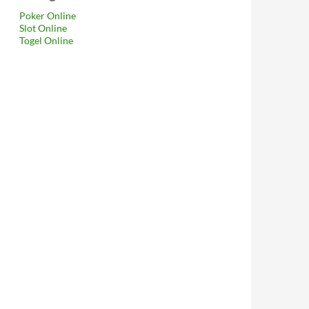
Poker Online
Slot Online
Togel Online