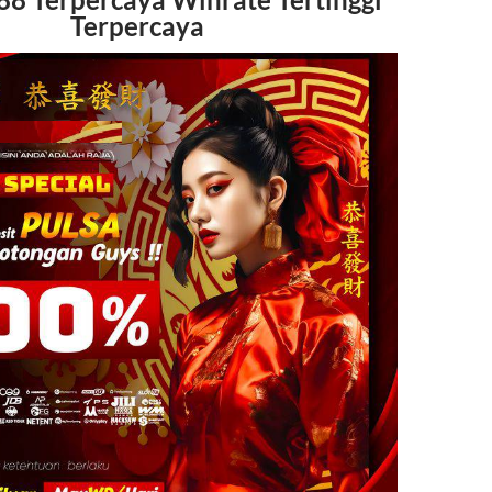
Terpercaya