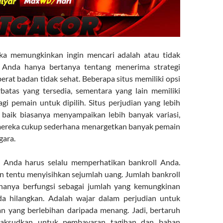
jika memungkinkan ingin mencari adalah atau tidak
n Anda hanya bertanya tentang menerima strategi
erat badan tidak sehat. Beberapa situs memiliki opsi
batas yang tersedia, sementara yang lain memiliki
gi pemain untuk dipilih. Situs perjudian yang lebih
 baik biasanya menyampaikan lebih banyak variasi,
 mereka cukup sederhana menargetkan banyak pemain
gara.
 Anda harus selalu memperhatikan bankroll Anda.
 tentu menyisihkan sejumlah uang. Jumlah bankroll
 hanya berfungsi sebagai jumlah yang kemungkinan
da hilangkan. Adalah wajar dalam perjudian untuk
an yang berlebihan daripada menang. Jadi, bertaruh
aksudkan untuk pembayaran tagihan dan bahan