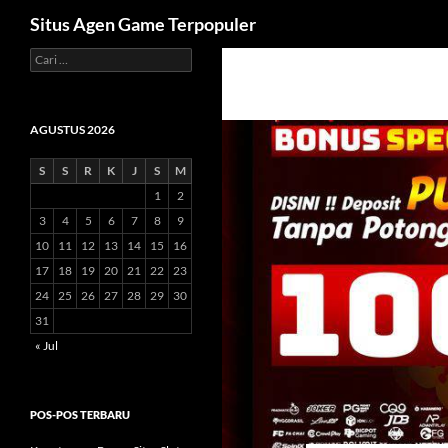
Cari
Situs Agen Game Terpopuler
C
Langsung
a
ke
r
isi
i
u
AGUSTUS 2026
n
t
S
S
R
K
J
S
M
u
1
2
k
:
3
4
5
6
7
8
9
10
11
12
13
14
15
16
17
18
19
20
21
22
23
24
25
26
27
28
29
30
31
« Jul
POS-POS TERBARU