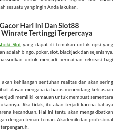
h sesuatu yang ingin Anda lakukan.
Gacor Hari Ini Dan Slot88
 Winrate Tertinggi Terpercaya
hoki Slot
yang dapat di temukan untuk opsi yang
an adalah bingo, poker, slot, blackjack dan sejenisnya.
aksudkan untuk menjadi permainan rekreasi bagi
 akan kehilangan sentuhan realitas dan akan sering
lihat alasan mengapa ia harus menendang kebiasaan
 penjudi memiliki kemauan untuk membuat sementara
ukannya. Jika tidak, itu akan terjadi karena bahaya
arena kecanduan. Hal ini tentu akan mengakibatkan
gan dengan teman-teman. Akademik dan profesional
 terpengaruh.