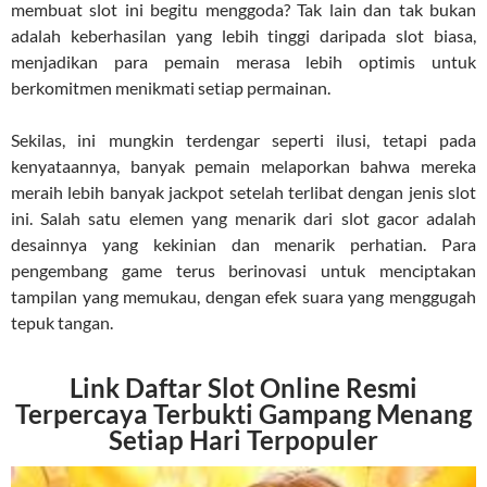
membuat slot ini begitu menggoda? Tak lain dan tak bukan
adalah keberhasilan yang lebih tinggi daripada slot biasa,
menjadikan para pemain merasa lebih optimis untuk
berkomitmen menikmati setiap permainan.
Sekilas, ini mungkin terdengar seperti ilusi, tetapi pada
kenyataannya, banyak pemain melaporkan bahwa mereka
meraih lebih banyak jackpot setelah terlibat dengan jenis slot
ini. Salah satu elemen yang menarik dari slot gacor adalah
desainnya yang kekinian dan menarik perhatian. Para
pengembang game terus berinovasi untuk menciptakan
tampilan yang memukau, dengan efek suara yang menggugah
tepuk tangan.
Link Daftar Slot Online Resmi
Terpercaya Terbukti Gampang Menang
Setiap Hari Terpopuler