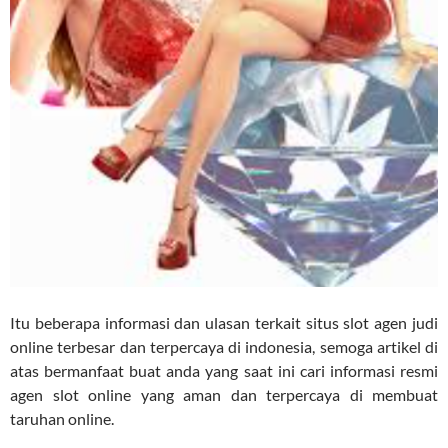
Itu beberapa informasi dan ulasan terkait situs slot agen judi
online terbesar dan terpercaya di indonesia, semoga artikel di
atas bermanfaat buat anda yang saat ini cari informasi resmi
agen slot online yang aman dan terpercaya di membuat
taruhan online.