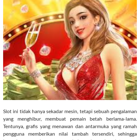
Slot ini tidak hanya sekadar mesin, tetapi sebuah pengalaman
yang menghibur, membuat pemain betah berlama-lama.
Tentunya, grafis yang menawan dan antarmuka yang ramah
pengguna memberikan nilai tambah tersendiri, sehingga