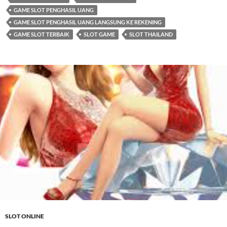
GAME SLOT PENGHASIL UANG
GAME SLOT PENGHASIL UANG LANGSUNG KE REKENING
GAME SLOT TERBAIK
SLOT GAME
SLOT THAILAND
SLOT ONLINE