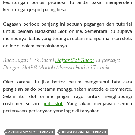
keuntungan bonus promosi itu anda bakal memperoleh
keuntungan jekpot paling besar.
Gagasan periode panjang ini sebuah pegangan dan tutorial
untuk pemain Badakmas Slot online. Sementara itu supaya
mempunyai batas yang terang di dalam mempermainkan slots
online di dalam memainkannya.
Baca Juga : Link Resmi
Daftar Slot Gacor
Terpercaya
Dengan Slot88 Mudah Maxwin Hari Ini Terbaik
Oleh karena itu jika bettor belum mengetahui tata cara
pengisian saldo bersama menggunakan metode e-commerce.
Selain itu slot online jangan ragu untuk menghubungi
customer service
judi slot
. Yang akan menjawab semua
pertanyaan-pertanyaan yang ingin di tanyakan.
AKUN DEMO SLOT TERBARU
JUDI SLOT ONLINE TERBARU