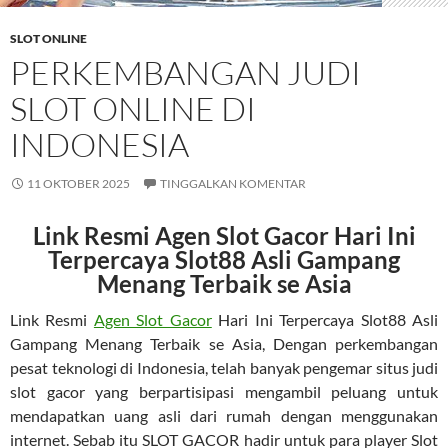
SLOT ONLINE
PERKEMBANGAN JUDI
SLOT ONLINE DI
INDONESIA
11 OKTOBER 2025
TINGGALKAN KOMENTAR
Link Resmi Agen Slot Gacor Hari Ini
Terpercaya Slot88 Asli Gampang
Menang Terbaik se Asia
Link Resmi
Agen Slot Gacor
Hari Ini Terpercaya Slot88 Asli
Gampang Menang Terbaik se Asia, Dengan perkembangan
pesat teknologi di Indonesia, telah banyak pengemar situs judi
slot gacor yang berpartisipasi mengambil peluang untuk
mendapatkan uang asli dari rumah dengan menggunakan
internet. Sebab itu SLOT GACOR hadir untuk para player Slot