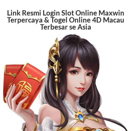
Link Resmi Login Slot Online Maxwin
Terpercaya & Togel Online 4D Macau
Terbesar se Asia