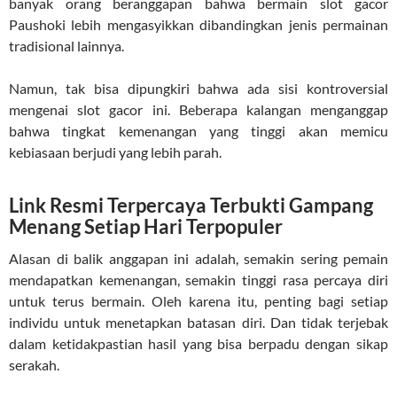
banyak orang beranggapan bahwa bermain slot gacor
Paushoki lebih mengasyikkan dibandingkan jenis permainan
tradisional lainnya.
Namun, tak bisa dipungkiri bahwa ada sisi kontroversial
mengenai slot gacor ini. Beberapa kalangan menganggap
bahwa tingkat kemenangan yang tinggi akan memicu
kebiasaan berjudi yang lebih parah.
Link Resmi Terpercaya Terbukti Gampang
Menang Setiap Hari Terpopuler
Alasan di balik anggapan ini adalah, semakin sering pemain
mendapatkan kemenangan, semakin tinggi rasa percaya diri
untuk terus bermain. Oleh karena itu, penting bagi setiap
individu untuk menetapkan batasan diri. Dan tidak terjebak
dalam ketidakpastian hasil yang bisa berpadu dengan sikap
serakah.