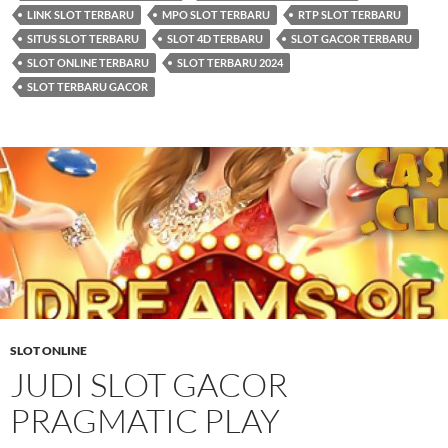
LINK SLOT TERBARU
MPO SLOT TERBARU
RTP SLOT TERBARU
SITUS SLOT TERBARU
SLOT 4D TERBARU
SLOT GACOR TERBARU
SLOT ONLINE TERBARU
SLOT TERBARU 2024
SLOT TERBARU GACOR
SLOT ONLINE
JUDI SLOT GACOR
PRAGMATIC PLAY