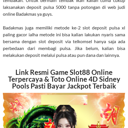
tembakan. Untuk bermain tembak ikan kalian cuma cukup
laksanakan deposit pulsa 5000 tanpa potongan di web judi
online Badakmas ya guys.
Badakmas juga memiliki metode ke-2 slot deposit pulsa xl
paling gacor ialha metode ini bisa kalian lakukan nyaris sama
bersama dengan slot deposit via telkomsel hanya saja ada
perbedaan dari membagi pulsa. Jika belum, kalian bisa
melakukan deposit melalui pulsa atau pun dana dan lainnya.
Link Resmi Game Slot88 Online
Terpercaya & Toto Online 4D Sidney
Pools Pasti Bayar Jackpot Terbaik