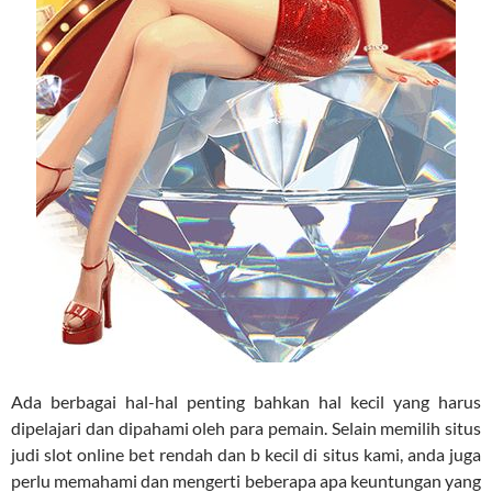
Ada berbagai hal-hal penting bahkan hal kecil yang harus
dipelajari dan dipahami oleh para pemain. Selain memilih situs
judi slot online bet rendah dan b kecil di situs kami, anda juga
perlu memahami dan mengerti beberapa apa keuntungan yang