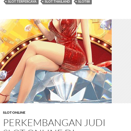
SLOT TERPERCAYA
SLOT THAILAND
SLOT88
SLOT ONLINE
PERKEMBANGAN JUDI