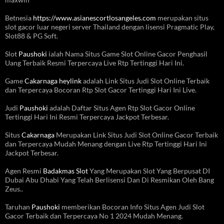
Betnesia
https://www.asianescortlosangeles.com
merupakan situs
slot gacor luar negeri server Thailand dengan lisensi Pragmatic Play,
Slot88 & PG Soft.
Slot
Paushoki
ialah Nama Situs Game Slot Online Gacor Penghasil
Uang Terbaik Resmi Terpercaya Live Rtp Tertinggi Hari Ini.
Game
Cakarnaga heylink
adalah Link Situs Judi Slot Online Terbaik
dan Terpercaya Bocoran Rtp Slot Gacor Tertinggi Hari Ini Live.
Judi
Paushoki
adalah Daftar Situs Agen Rtp Slot Gacor Online
Tertinggi Hari Ini Resmi Terpercaya Jackpot Terbesar.
Situs
Cakarnaga
Merupakan Link Situs Judi Slot Online Gacor Terbaik
dan Terpercaya Mudah Menang dengan Live Rtp Tertinggi Hari Ini
Jackpot Terbesar.
Agen Resmi
Badakmas Slot
Yang Merupakan Slot Yang Berpusat DI
Dubai Abu Dhabi Yang Telah Berlisensi Dan Di Resmikan Oleh Bang
Zeus..
Taruhan
Paushoki
memberikan Bocoran Info Situs Agen Judi Slot
Gacor Terbaik dan Terpercaya No 1 2024 Mudah Menang.