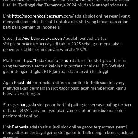
Hari Ini Tertinggi dan Terpercaya 2024 Mudah Menang Indonesia.
Link
http://moorenkosicecream.com/
adalah slot online resmi yang
menyediakan link alternatif untuk akses slot yang lancar dan aman
bagi para pemain di Indonesia
Situs
http://gerbangasia-up.com/
adalah penyedia situs
slot
gacor
online
terpercaya di tahun 2025 sekaligus merupakan
provider slot88 resmi dengan winrate 100%!
Platform
https://badakmasfun.shop
daftar situs slot gacor hari ini
yang terpercaya serta dikelola tim professional dari PG Soft slot
gacor dengan tingkat RTP jackpot slot maxwin tertinggi
Agen
Paushoki
merupakan situs slot online terbaik saat ini, yang
menyediakan permainan slot gacor pasti akan memberikan kamu
banyak keuntungan.
Situs
gerbangasia
slot gacor hari ini paling terpercaya paling terbaru
di tahun 2024 yang menyediakan game slot online digemari oleh
pecinta slot online..
Link
Betnesia
adalah situs judi slot online gacor terpercaya resmi
menyediakan berbagai game slot gacor terbaik dengan bonus jackpot
maxwin