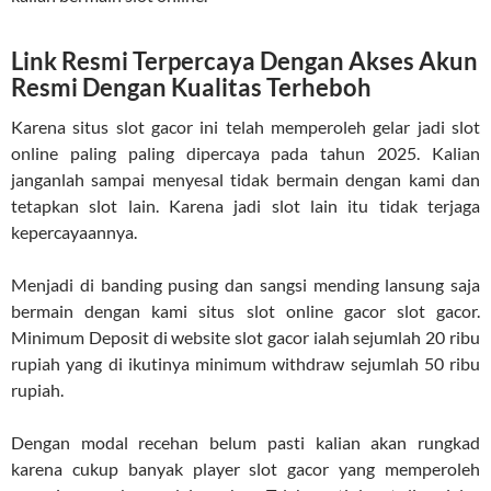
Link Resmi Terpercaya Dengan Akses Akun
Resmi Dengan Kualitas Terheboh
Karena situs slot gacor ini telah memperoleh gelar jadi slot
online paling paling dipercaya pada tahun 2025. Kalian
janganlah sampai menyesal tidak bermain dengan kami dan
tetapkan slot lain. Karena jadi slot lain itu tidak terjaga
kepercayaannya.
Menjadi di banding pusing dan sangsi mending lansung saja
bermain dengan kami situs slot online gacor slot gacor.
Minimum Deposit di website slot gacor ialah sejumlah 20 ribu
rupiah yang di ikutinya minimum withdraw sejumlah 50 ribu
rupiah.
Dengan modal recehan belum pasti kalian akan rungkad
karena cukup banyak player slot gacor yang memperoleh