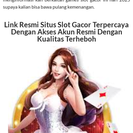
supaya kalian bisa bawa pulang kemenangan.
Link Resmi Situs Slot Gacor Terpercaya
Dengan Akses Akun Resmi Dengan
Kualitas Terheboh