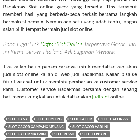
Badakmas Slot online gacor yang tersedia. Tips tersebut
memberi hasil yang berbeda-beda terkait bersama langkah
bermain si pemain. Namun ada satu yang udah tentu, jangan
salah pilih tempat bermain judi slot online.
Baca Juga :Link
Daftar Slot Online
Terpercaya Gacor Hari
Ini Resmi Server Thailand Asli Suguhan Menarik
Jika kalian belun paham caranya untuk mendaftar kan akun
judi slots online kalian di web judi Badakmas. Kalian bisa ke
fitur live chat untuk meminta pemberian ke customer service
kami. Customer service Badakmas bersama dengan senang
hati mendukung kalian untuk daftar akun
judi slot
online.
SLOT DANA
SLOT DEMO PG
SLOT GACOR
SLOT GACOR 777
SLOT GACOR GAMPANG MENANG
SLOT GACOR HARI INI
SLOT GACOR MAXWIN
SLOT RESMI
SLOT TERBARU