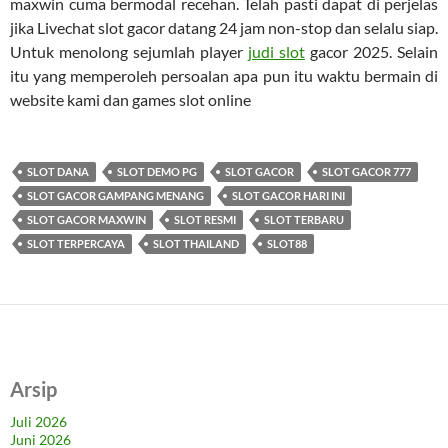
maxwin cuma bermodal recehan. Telah pasti dapat di perjelas
jika Livechat slot gacor datang 24 jam non-stop dan selalu siap.
Untuk menolong sejumlah player
judi slot
gacor 2025. Selain
itu yang memperoleh persoalan apa pun itu waktu bermain di
website kami dan games slot online
SLOT DANA
SLOT DEMO PG
SLOT GACOR
SLOT GACOR 777
SLOT GACOR GAMPANG MENANG
SLOT GACOR HARI INI
SLOT GACOR MAXWIN
SLOT RESMI
SLOT TERBARU
SLOT TERPERCAYA
SLOT THAILAND
SLOT88
Arsip
Juli 2026
Juni 2026