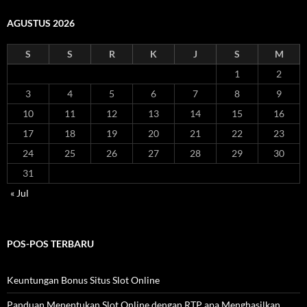
i
u
AGUSTUS 2026
n
t
S
S
R
K
J
S
M
u
k
1
2
:
3
4
5
6
7
8
9
10
11
12
13
14
15
16
17
18
19
20
21
22
23
24
25
26
27
28
29
30
31
« Jul
POS-POS TERBARU
Keuntungan Bonus Situs Slot Online
Panduan Menentukan Slot Online dengan RTP apa Menghasilkan