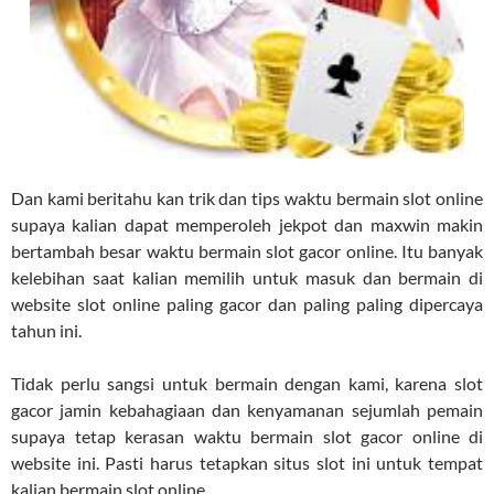
Dan kami beritahu kan trik dan tips waktu bermain slot online
supaya kalian dapat memperoleh jekpot dan maxwin makin
bertambah besar waktu bermain slot gacor online. Itu banyak
kelebihan saat kalian memilih untuk masuk dan bermain di
website slot online paling gacor dan paling paling dipercaya
tahun ini.
Tidak perlu sangsi untuk bermain dengan kami, karena slot
gacor jamin kebahagiaan dan kenyamanan sejumlah pemain
supaya tetap kerasan waktu bermain slot gacor online di
website ini. Pasti harus tetapkan situs slot ini untuk tempat
kalian bermain slot online.