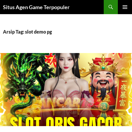
Langsung
Cari
Situs Agen Game Terpopuler
ke
MENU
isi
UTAMA
Arsip Tag: slot demo pg