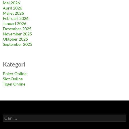
Mei 2026
April 2026
Maret 2026
Februari 2026
Januari 2026
Desember 2025
November 2025
Oktober 2025
September 2025
Kategori
Poker Online
Slot Online
Togel Online
C
a
r