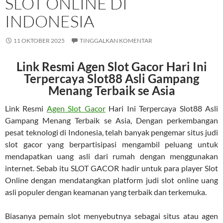
SLOT ONLINE DI
INDONESIA
11 OKTOBER 2025
TINGGALKAN KOMENTAR
Link Resmi Agen Slot Gacor Hari Ini
Terpercaya Slot88 Asli Gampang
Menang Terbaik se Asia
Link Resmi
Agen Slot Gacor
Hari Ini Terpercaya Slot88 Asli
Gampang Menang Terbaik se Asia, Dengan perkembangan
pesat teknologi di Indonesia, telah banyak pengemar situs judi
slot gacor yang berpartisipasi mengambil peluang untuk
mendapatkan uang asli dari rumah dengan menggunakan
internet. Sebab itu SLOT GACOR hadir untuk para player Slot
Online dengan mendatangkan platform judi slot online uang
asli populer dengan keamanan yang terbaik dan terkemuka.
Biasanya pemain slot menyebutnya sebagai situs atau agen