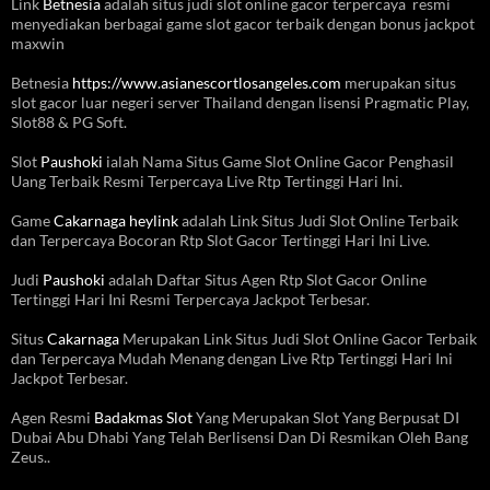
Link
Betnesia
adalah situs judi slot online gacor terpercaya resmi
menyediakan berbagai game slot gacor terbaik dengan bonus jackpot
maxwin
Betnesia
https://www.asianescortlosangeles.com
merupakan situs
slot gacor luar negeri server Thailand dengan lisensi Pragmatic Play,
Slot88 & PG Soft.
Slot
Paushoki
ialah Nama Situs Game Slot Online Gacor Penghasil
Uang Terbaik Resmi Terpercaya Live Rtp Tertinggi Hari Ini.
Game
Cakarnaga heylink
adalah Link Situs Judi Slot Online Terbaik
dan Terpercaya Bocoran Rtp Slot Gacor Tertinggi Hari Ini Live.
Judi
Paushoki
adalah Daftar Situs Agen Rtp Slot Gacor Online
Tertinggi Hari Ini Resmi Terpercaya Jackpot Terbesar.
Situs
Cakarnaga
Merupakan Link Situs Judi Slot Online Gacor Terbaik
dan Terpercaya Mudah Menang dengan Live Rtp Tertinggi Hari Ini
Jackpot Terbesar.
Agen Resmi
Badakmas Slot
Yang Merupakan Slot Yang Berpusat DI
Dubai Abu Dhabi Yang Telah Berlisensi Dan Di Resmikan Oleh Bang
Zeus..