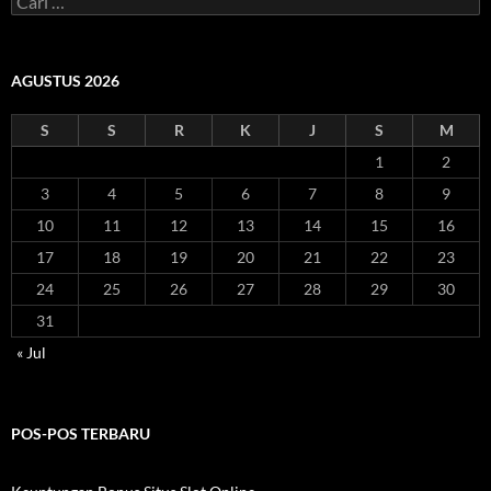
a
r
i
u
AGUSTUS 2026
n
t
S
S
R
K
J
S
M
u
k
1
2
:
3
4
5
6
7
8
9
10
11
12
13
14
15
16
17
18
19
20
21
22
23
24
25
26
27
28
29
30
31
« Jul
POS-POS TERBARU