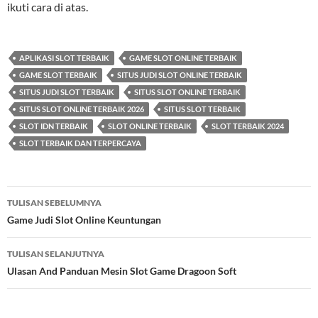
ikuti cara di atas.
APLIKASI SLOT TERBAIK
GAME SLOT ONLINE TERBAIK
GAME SLOT TERBAIK
SITUS JUDI SLOT ONLINE TERBAIK
SITUS JUDI SLOT TERBAIK
SITUS SLOT ONLINE TERBAIK
SITUS SLOT ONLINE TERBAIK 2026
SITUS SLOT TERBAIK
SLOT IDN TERBAIK
SLOT ONLINE TERBAIK
SLOT TERBAIK 2024
SLOT TERBAIK DAN TERPERCAYA
TULISAN SEBELUMNYA
Navigasi
Game Judi Slot Online Keuntungan
Tulisan
TULISAN SELANJUTNYA
Ulasan And Panduan Mesin Slot Game Dragoon Soft