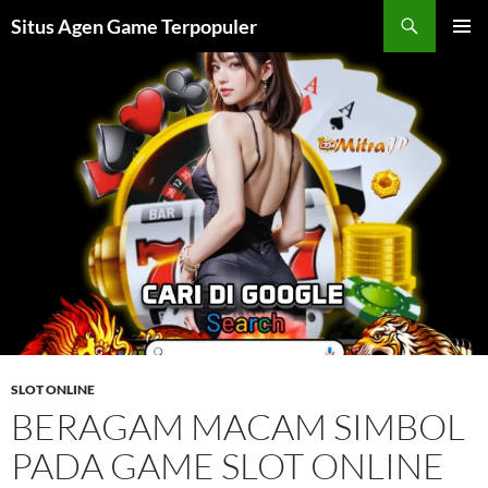
Langsung
Cari
Situs Agen Game Terpopuler
ke
MENU
isi
UTAMA
SLOT ONLINE
BERAGAM MACAM SIMBOL
PADA GAME SLOT ONLINE