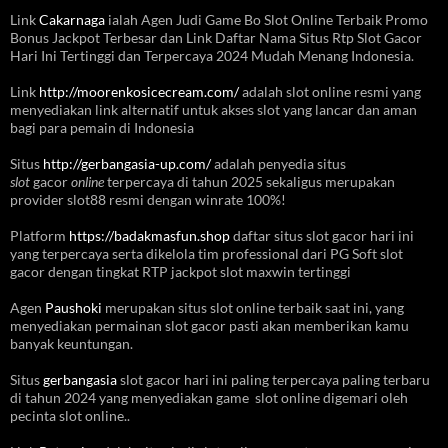
Link
Cakarnaga
ialah Agen Judi Game Bo Slot Online Terbaik Promo
Bonus Jackpot Terbesar dan Link Daftar Nama Situs Rtp Slot Gacor
Hari Ini Tertinggi dan Terpercaya 2024 Mudah Menang Indonesia.
Link
http://moorenkosicecream.com/
adalah slot online resmi yang
menyediakan link alternatif untuk akses slot yang lancar dan aman
bagi para pemain di Indonesia
Situs
http://gerbangasia-up.com/
adalah penyedia situs
slot
gacor
online
terpercaya di tahun 2025 sekaligus merupakan
provider slot88 resmi dengan winrate 100%!
Platform
https://badakmasfun.shop
daftar situs slot gacor hari ini
yang terpercaya serta dikelola tim professional dari PG Soft slot
gacor dengan tingkat RTP jackpot slot maxwin tertinggi
Agen
Paushoki
merupakan situs slot online terbaik saat ini, yang
menyediakan permainan slot gacor pasti akan memberikan kamu
banyak keuntungan.
Situs
gerbangasia
slot gacor hari ini paling terpercaya paling terbaru
di tahun 2024 yang menyediakan game slot online digemari oleh
pecinta slot online..